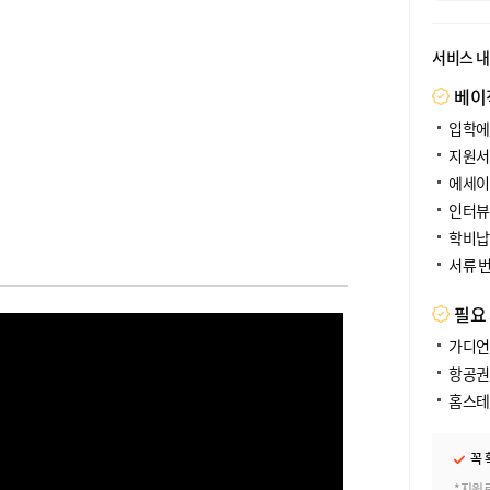
서비스 
베이
입학에
지원서
에세이
인터뷰
학비납
서류 
필요
가디언
항공권
홈스테
꼭 
*지원