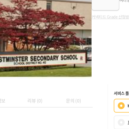
여러 
커넥티드 Grade 산정
서비스 
정보
리뷰
(
0
)
문의
(
0
)