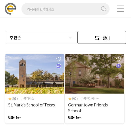
추천순
필터
A+
A-
5(1)
미국 텍사스
0(0)
미국 펜실베니아
St. Mark's School of Texas
Germantown Friends
School
USD - $0 ~
USD - $0 ~