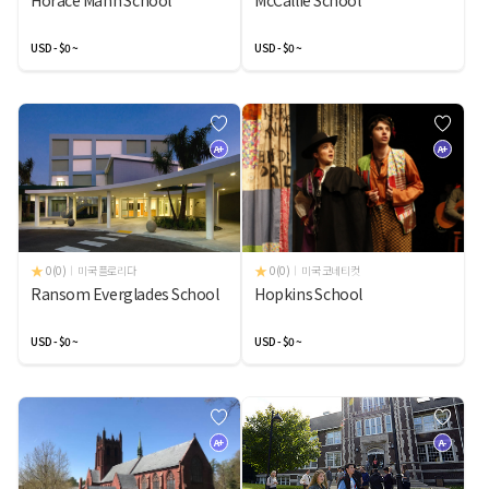
Horace Mann School
McCallie School
USD - $0 ~
USD - $0 ~
A+
A+
0(0)
미국 플로리다
0(0)
미국 코네티컷
Ransom Everglades School
Hopkins School
USD - $0 ~
USD - $0 ~
A+
A-