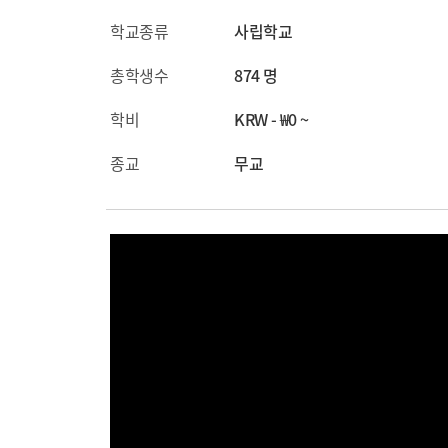
학교종류
사립학교
총학생수
874 명
학비
KRW - ₩0 ~
종교
무교