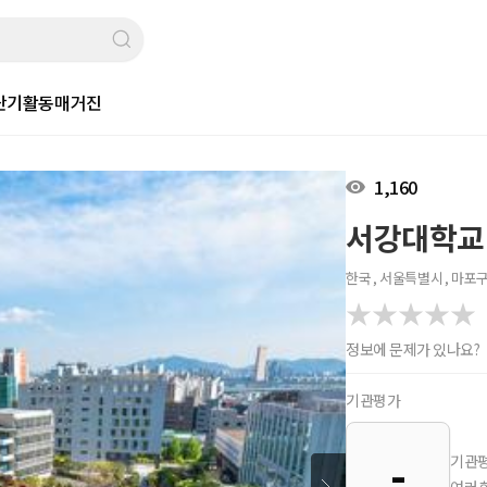
단기활동
매거진
1,160
서강대학교
한국 , 서울특별시 , 마포
정보에 문제가 있나요?
기관평가
-
기관평