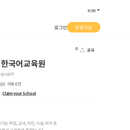
KOR
로그인
회원가입
0
공유
 한국어교육원
구
남녀공학
(0)
리뷰
0
건
Claim your School
가는 학업, 교사, 치안, 시설, 위치 등