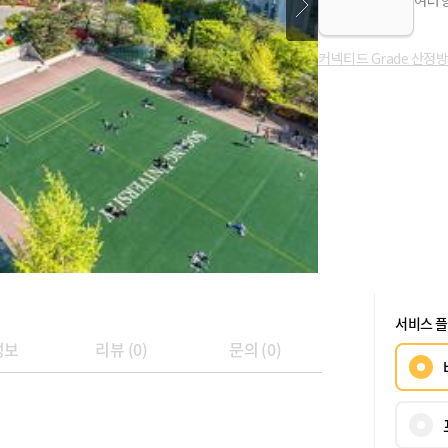
여러 
커넥티드 Grade 산정
서비스 
정보
리뷰
(
0
)
문의
(
0
)