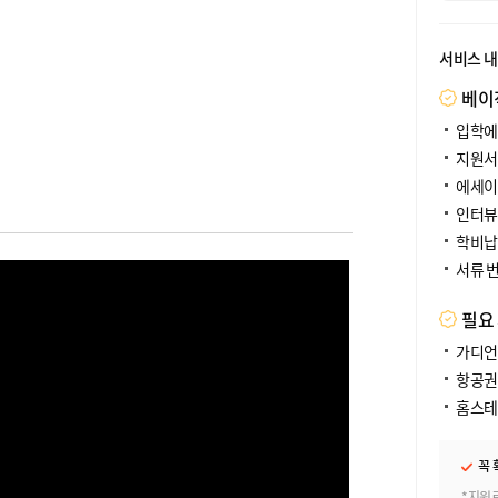
서비스 
베이
입학에
지원서
에세이
인터뷰
학비납
서류 
필요
가디언
항공권
홈스테
꼭 
*지원