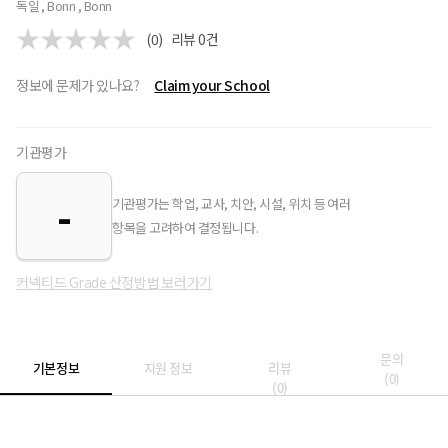
독일 , Bonn , Bonn
(0)
리뷰
0
건
정보에 문제가 있나요?
Claim your School
기관평가
-
기관평가는 학업, 교사, 치안, 시설, 위치 등 여러
항목을 고려하여 결정됩니다.
커넥티드 Grade 산정방법 보러가기
문의
기본정보
지원 정보
리뷰
(
0
)
(
0
)