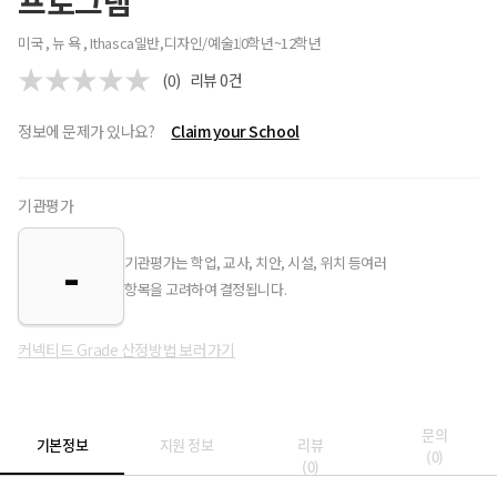
프로그램
미국 , 뉴 욕 , Ithasca
일반,디자인/예술
10학년~12학년
(0)
리뷰
0
건
정보에 문제가 있나요?
Claim your School
기관평가
-
기관평가는 학업, 교사, 치안, 시설, 위치 등여러
항목을 고려하여 결정됩니다.
커넥티드 Grade 산정방법 보러가기
문의
기본정보
지원 정보
리뷰
(
0
)
(
0
)