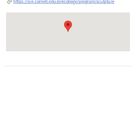
https://sce.cornell.edu/precollege/program/sculpture