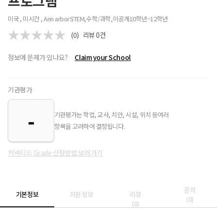
프로그램
미국 , 미시간 , Ann arbor
STEM,수학/과학,이공계
10학년~12학년
(0)
리뷰
0
건
정보에 문제가 있나요?
Claim your School
기관평가
-
기관평가는 학업, 교사, 치안, 시설, 위치 등여러
항목을 고려하여 결정됩니다.
커넥티드 Grade 산정방법 보러가기
문의
기본정보
지원 정보
리뷰
(
0
)
(
0
)