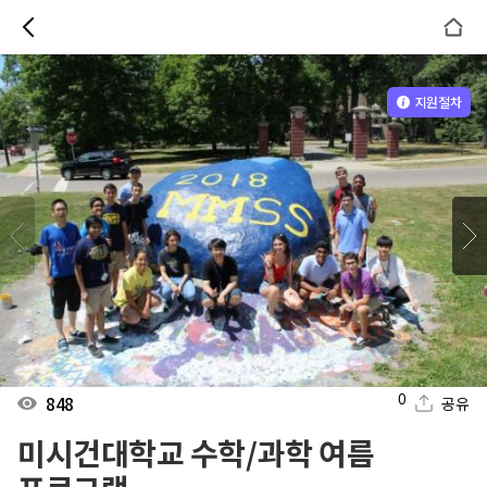
지원절차
0
848
공유
미시건대학교 수학/과학 여름